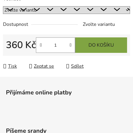
Dostupnost
Zvolte variantu
360 Kč
DO KOŠÍKU
Měrná cena:
Tisk
Zeptat se
Sdílet
Z
á
Přijímáme online platby
p
a
t
í
Píšeme srandy