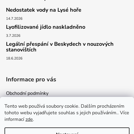
Nedostatek vody na Lysé hoře
14.7.2026
Lyofilizované jídlo naskladněno
3.7.2026
Legální přespání v Beskydech v nouzových
stanovištích
18.6.2026
Informace pro vás
Obchodní podmínky
Podmínky ochrany osobních údajů
Tento web používá soubory cookie. Dalším procházením
Kontakty
tohoto webu vyjadřujete souhlas s jejich používáním.. Více
informací
zde
.