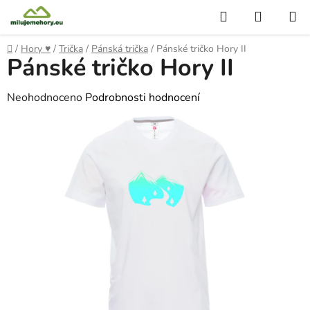
Přejít
Hledat
NÁKUP
na
KOŠÍK
obsah
Domů
/
Hory ♥
/
Trička
/
Pánská trička
/
Pánské tričko Hory II
Pánské tričko Hory II
Průměrné
Neohodnoceno
Podrobnosti hodnocení
hodnocení
produktu
je
0,0
z
5
hvězdiček.