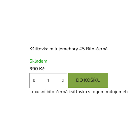
Kšiltovka milujemehory #5 Bílo-černá
Průměrné
Skladem
hodnocení
390 Kč
produktu
je
DO KOŠÍKU
5,0
Luxusní bílo-černá kšiltovka s logem milujemeho
z
5
hvězdiček.