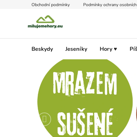
Přejít
Obchodní podmínky
Podmínky ochrany osobních
na
obsah
Beskydy
Jeseníky
Hory ♥
Pí
N
E
J
E
N
Předchozí
B