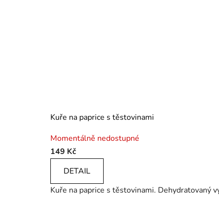
Kuře na paprice s těstovinami
Průměrné
Momentálně nedostupné
hodnocení
149 Kč
produktu
je
DETAIL
4,0
Kuře na paprice s těstovinami. Dehydratovaný vý
z
5