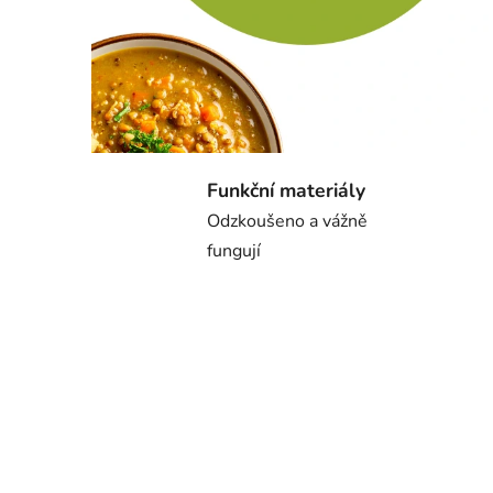
e
s
k
y
d
Funkční materiály
y
Odzkoušeno a vážně
a
fungují
J
e
s
e
n