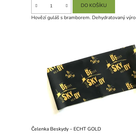
je
DO KOŠÍKU
h
4,6
.
Hovězí guláš s bramborem. Dehydratovaný výrob
z
5
hvězdiček.
Čelenka Beskydy – ECHT GOLD