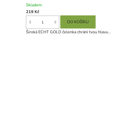
Průměrné
Skladem
hodnocení
219 Kč
produktu
je
DO KOŠÍKU
4,0
Široká ECHT GOLD čelenka chrání tvou hlavu...
z
5
hvězdiček.