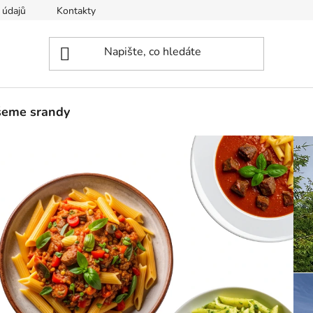
 údajů
Kontakty
šeme srandy
Následují