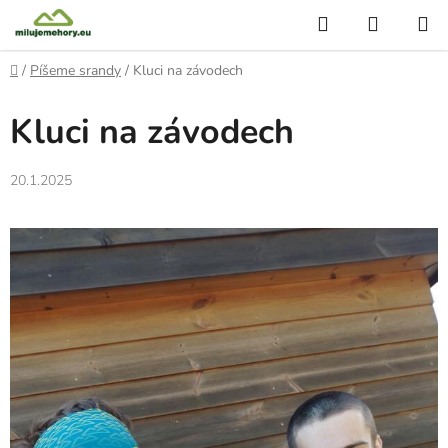
Přejít
Hledat
NÁKUP
na
KOŠÍK
obsah
Domů
/
Píšeme srandy
/
Kluci na závodech
Kluci na závodech
20.1.2025