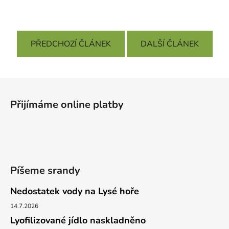
PŘEDCHOZÍ ČLÁNEK
DALŠÍ ČLÁNEK
Z
á
Přijímáme online platby
p
a
t
í
Píšeme srandy
Nedostatek vody na Lysé hoře
14.7.2026
Lyofilizované jídlo naskladněno