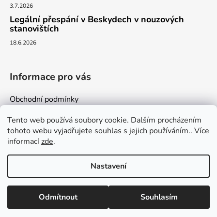
3.7.2026
Legální přespání v Beskydech v nouzových
stanovištích
18.6.2026
Informace pro vás
Obchodní podmínky
Podmínky ochrany osobních údajů
Tento web používá soubory cookie. Dalším procházením
Kontakty
tohoto webu vyjadřujete souhlas s jejich používáním.. Více
informací
zde
.
Nastavení
Vytvořil Shoptet
Odmítnout
Souhlasím
Copyright 2026
milujemehory.eu
. Všechna práva
vyhrazena.