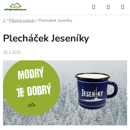
Přejít
Hledat
NÁKUP
na
KOŠÍK
obsah
Domů
/
Píšeme srandy
/
Plecháček Jeseníky
Plecháček Jeseníky
20.1.2025