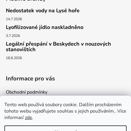
Nedostatek vody na Lysé hoře
14.7.2026
Lyofilizované jídlo naskladněno
3.7.2026
Legální přespání v Beskydech v nouzových
stanovištích
18.6.2026
Informace pro vás
Obchodní podmínky
Podmínky ochrany osobních údajů
Tento web používá soubory cookie. Dalším procházením
Kontakty
tohoto webu vyjadřujete souhlas s jejich používáním.. Více
informací
zde
.