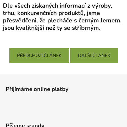
Dle všech získaných informací z výroby,
trhu, konkurenčních produktů, jsme
přesvědčeni, že plecháče s černým lemem,
jsou kvalitnější než ty se stříbrným.
PŘEDCHOZÍ ČLÁNEK
DALŠÍ ČLÁNEK
Z
á
Přijímáme online platby
p
a
t
í
Píšeme srandy