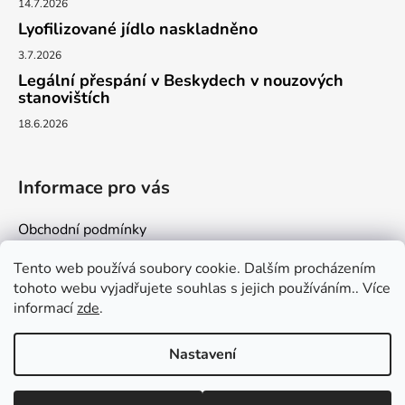
14.7.2026
Lyofilizované jídlo naskladněno
3.7.2026
Legální přespání v Beskydech v nouzových
stanovištích
18.6.2026
Informace pro vás
Obchodní podmínky
Podmínky ochrany osobních údajů
Tento web používá soubory cookie. Dalším procházením
Kontakty
tohoto webu vyjadřujete souhlas s jejich používáním.. Více
informací
zde
.
Nastavení
Vytvořil Shoptet