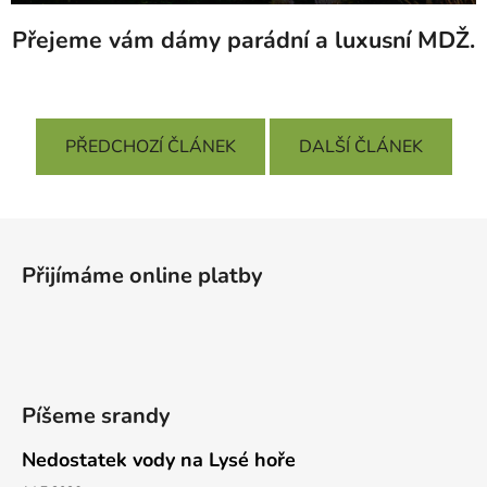
Přejeme vám dámy parádní a luxusní MDŽ.
PŘEDCHOZÍ ČLÁNEK
DALŠÍ ČLÁNEK
Z
á
Přijímáme online platby
p
a
t
í
Píšeme srandy
Nedostatek vody na Lysé hoře