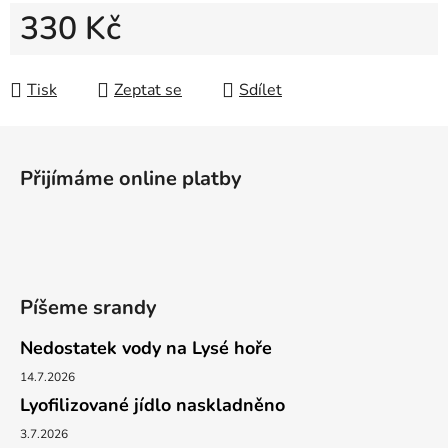
330 Kč
Měrná cena:
Tisk
Zeptat se
Sdílet
Z
á
Přijímáme online platby
p
a
t
í
Píšeme srandy
Nedostatek vody na Lysé hoře
14.7.2026
Lyofilizované jídlo naskladněno
3.7.2026