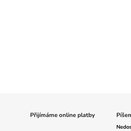
Z
á
Přijímáme online platby
Píše
p
a
Nedos