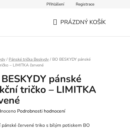
Přihlášení
Registrace
PRÁZDNÝ KOŠÍK
NÁKUPNÍ
KOŠÍK
ydy
/
Pánské trička Beskydy
/
BO BESKYDY pánské
tričko – LIMITKA červené
 BESKYDY pánské
kční tričko – LIMITKA
vené
né
dnoceno
Podrobnosti hodnocení
ení
 pánské červené triko s bílým potiskem BO
tu