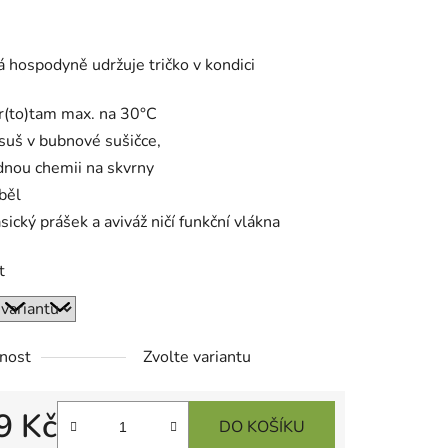
 hospodyně udržuje tričko v kondici
r(to)tam max. na 30°C
suš v bubnové sušičce,
dnou chemii na skvrny
běl
asický prášek a aviváž ničí funkční vlákna
t
nost
Zvolte variantu
9 Kč
DO KOŠÍKU