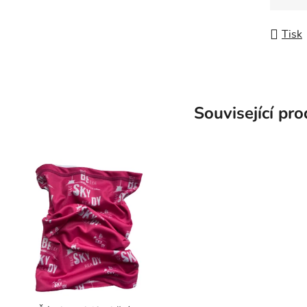
Měrná
Tisk
Související pr