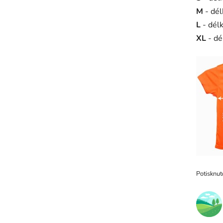
M
- dé
L
- dél
XL
- dé
Potisknut