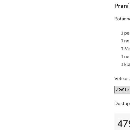
Praní
Pořádná
pe
ne
žá
ne
kl
Velikos
Dostup
47