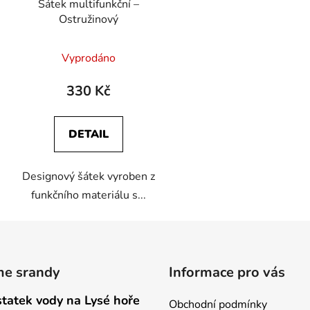
Šátek multifunkční –
Ostružinový
Průměrné
Vyprodáno
hodnocení
produktu
330 Kč
je
5,0
DETAIL
z
5
Designový šátek vyroben z
hvězdiček.
funkčního materiálu s...
me srandy
Informace pro vás
tatek vody na Lysé hoře
Obchodní podmínky