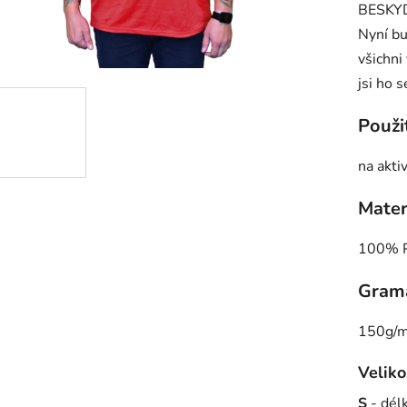
BESKY
je
Nyní bu
0,0
všichni
z
jsi ho 
5
hvězdič
Použi
na akti
Mater
100% P
Gram
150g/
Veliko
S
- dé