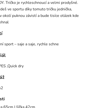
DY.
Tričko je rychleschnoucí a velmi prodyšné.
deš ve sportu díky tomuto tričku jednička,
 v okolí puknou závistí a bude tisíce otázek kde
sehnal
ek.
tí
vní sport – saje a saje, rychle schne
iál
ES ,Quick dry
áž
m2
sti
lka 65cm | šířka 42cm