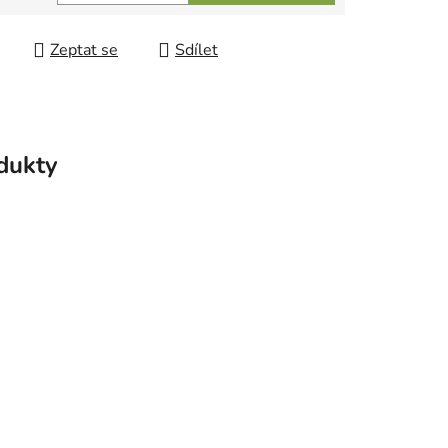
 cena:
Zeptat se
Sdílet
odukty