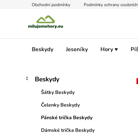
Přejít
Obchodní podmínky
Podmínky ochrany osobních
na
obsah
Beskydy
Jeseníky
Hory ♥
Pí
P
K
Přeskočit
Beskydy
a
kategorie
o
t
s
Šátky Beskydy
e
t
g
Čelenky Beskydy
r
o
a
r
Pánské trička Beskydy
i
n
e
n
Dámské trička Beskydy