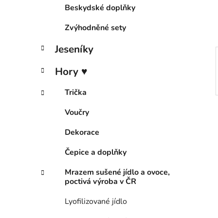
í
Beskydské doplňky
p
a
Zvýhodněné sety
n
Jeseníky
e
l
Hory ♥
Trička
Voučry
Dekorace
Čepice a doplňky
Mrazem sušené jídlo a ovoce,
poctivá výroba v ČR
Lyofilizované jídlo