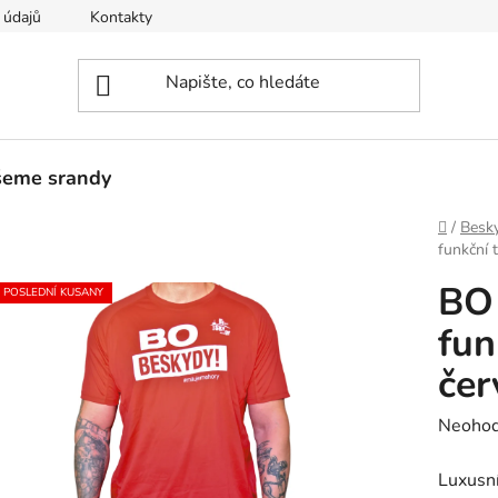
 údajů
Kontakty
šeme srandy
Domů
/
Besk
funkční 
BO
POSLEDNÍ KUSANY
fun
čer
Průměr
Neoho
hodnoc
Luxusní
produk