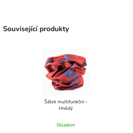
Související produkty
Šátek multifunkční –
Hnědý
Průměrné
Skladem
hodnocení