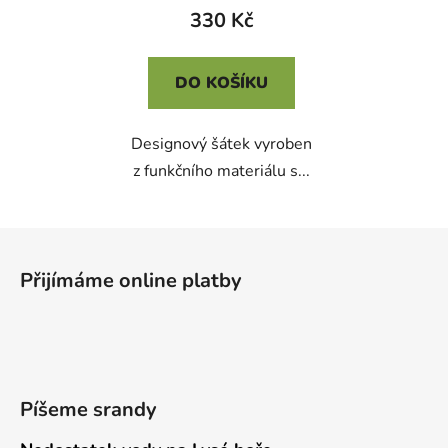
produktu
330 Kč
je
4,5
DO KOŠÍKU
z
5
Designový šátek vyroben
hvězdiček.
z funkčního materiálu s...
Z
á
Přijímáme online platby
p
a
t
í
Píšeme srandy