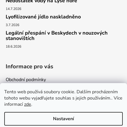
Nedostatek vody na Lysé hoře
14.7.2026
Lyofilizované jídlo naskladněno
3.7.2026
Legální přespání v Beskydech v nouzových
stanovištích
18.6.2026
Informace pro vás
Obchodní podmínky
Podmínky ochrany osobních údajů
Tento web používá soubory cookie. Dalším procházením
Kontakty
tohoto webu vyjadřujete souhlas s jejich používáním.. Více
informací
zde
.
Nastavení