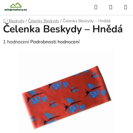
Přejít
Hledat
NÁKUP
na
KOŠÍK
obsah
Domů
/
Beskydy
/
Čelenky Beskydy
/
Čelenka Beskydy – Hnědá
Čelenka Beskydy – Hnědá
Průměrné
1 hodnocení
Podrobnosti hodnocení
hodnocení
produktu
je
5,0
z
5
hvězdiček.