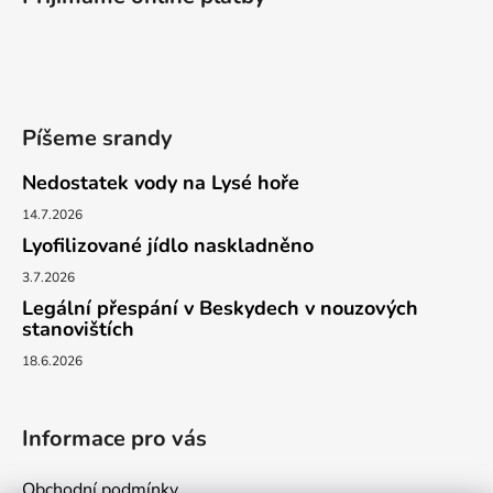
p
a
t
í
Píšeme srandy
Nedostatek vody na Lysé hoře
14.7.2026
Lyofilizované jídlo naskladněno
3.7.2026
Legální přespání v Beskydech v nouzových
stanovištích
18.6.2026
Informace pro vás
Obchodní podmínky