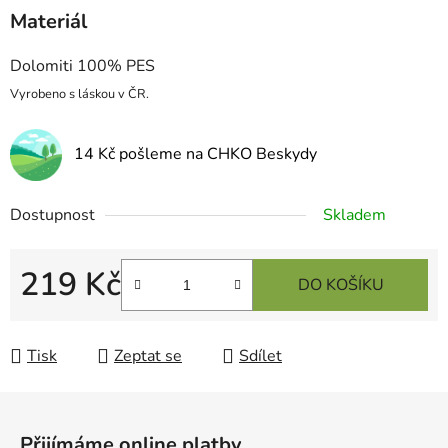
Materiál
Dolomiti 100% PES
Vyrobeno s láskou v ČR.
14 Kč pošleme na CHKO Beskydy
Dostupnost
Skladem
219 Kč
DO KOŠÍKU
Měrná cena:
Tisk
Zeptat se
Sdílet
Z
á
Přijímáme online platby