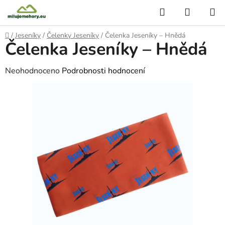
Přejít
Hledat
NÁKUP
na
KOŠÍK
obsah
Domů
/
Jeseníky
/
Čelenky Jeseníky
/
Čelenka Jeseníky – Hnědá
Čelenka Jeseníky – Hnědá
Průměrné
Neohodnoceno
Podrobnosti hodnocení
hodnocení
produktu
je
0,0
z
5
hvězdiček.