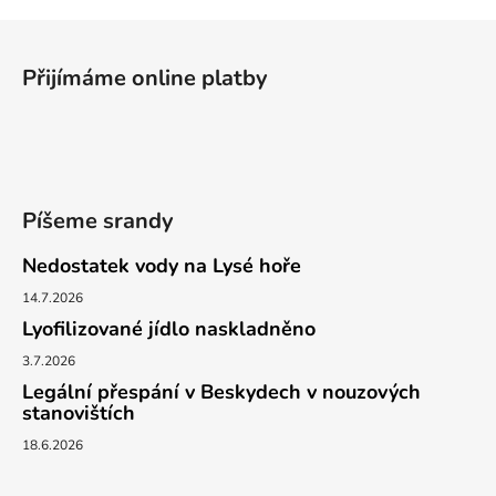
Z
á
Přijímáme online platby
p
a
t
í
Píšeme srandy
Nedostatek vody na Lysé hoře
14.7.2026
Lyofilizované jídlo naskladněno
3.7.2026
Legální přespání v Beskydech v nouzových
stanovištích
18.6.2026