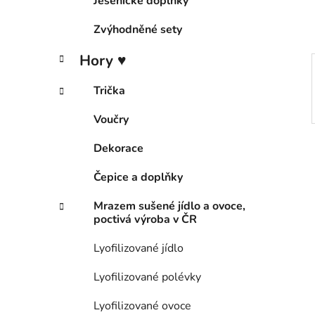
Jesenické doplňky
p
a
Zvýhodněné sety
n
Hory ♥
e
l
Trička
Voučry
Dekorace
Čepice a doplňky
Mrazem sušené jídlo a ovoce,
poctivá výroba v ČR
Lyofilizované jídlo
Lyofilizované polévky
Lyofilizované ovoce