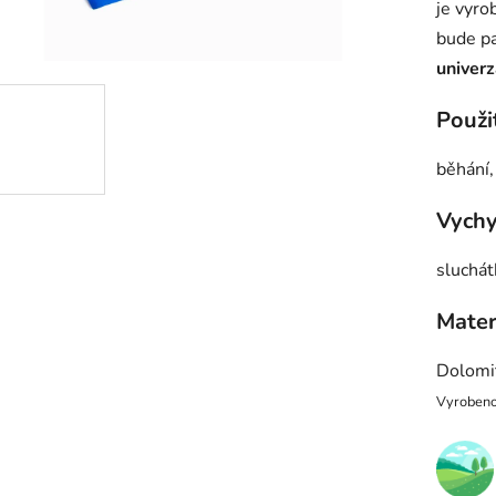
je vyro
z
bude pa
5
univerz
hvězdič
Použi
běhání,
Vychy
sluchát
Mater
Dolomi
Vyrobeno