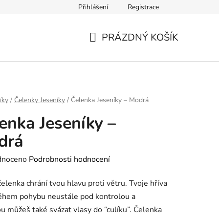
Přihlášení
Registrace
PRÁZDNÝ KOŠÍK
NÁKUPNÍ
KOŠÍK
íky
/
Čelenky Jeseníky
/
Čelenka Jeseníky – Modrá
enka Jeseníky –
drá
né
dnoceno
Podrobnosti hodnocení
ení
čelenka chrání tvou hlavu proti větru. Tvoje hříva
tu
ěhem pohybu neustále pod kontrolou a
u můžeš také svázat vlasy do “culíku”. Čelenka