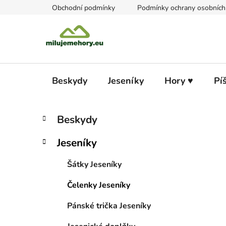
Přejít
Obchodní podmínky
Podmínky ochrany osobních
na
obsah
Beskydy
Jeseníky
Hory ♥
Pí
P
K
Přeskočit
Beskydy
a
kategorie
o
t
s
Jeseníky
e
t
g
r
Šátky Jeseníky
o
a
r
Čelenky Jeseníky
i
n
e
n
Pánské trička Jeseníky
í