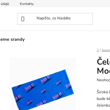
 údajů
Kontakty
šeme srandy
Domů
/
Jesen
Čel
Mo
Průměr
Neoho
hodnoc
Široká 
produk
bude b
je
čelenko
0,0