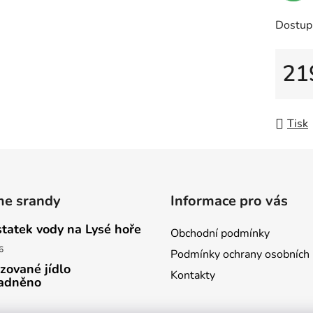
Dostup
21
Měrná
Tisk
me srandy
Informace pro vás
tatek vody na Lysé hoře
Obchodní podmínky
6
Podmínky ochrany osobních 
izované jídlo
Kontakty
adněno