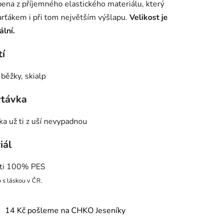
bena z příjemného elastického materiálu, který
rťákem i při tom největším výšlapu.
Velikost je
ální.
ek.
tí
 běžky, skialp
távka
ka už ti z uší nevypadnou
iál
ti 100% PES
 s láskou v ČR.
14 Kč pošleme na CHKO Jeseníky