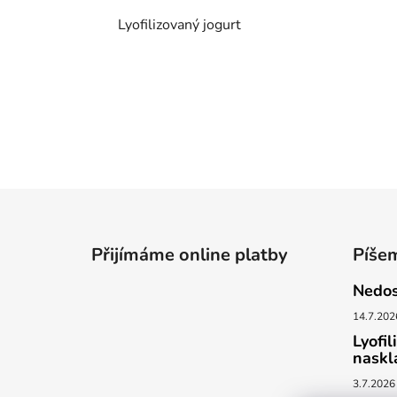
Lyofilizovaný jogurt
Z
á
Přijímáme online platby
Píše
p
a
Nedos
t
14.7.202
í
Lyofil
naskl
3.7.2026