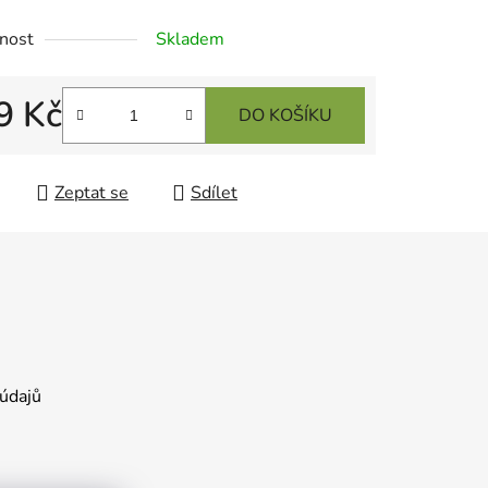
nost
Skladem
9 Kč
DO KOŠÍKU
 cena:
Zeptat se
Sdílet
údajů