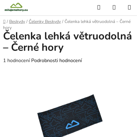
Přejít
Hledat
NÁKUP
na
KOŠÍK
obsah
Domů
/
Beskydy
/
Čelenky Beskydy
/
Čelenka lehká větruodolná – Černé
hory
Čelenka lehká větruodolná
– Černé hory
Průměrné
1 hodnocení
Podrobnosti hodnocení
hodnocení
produktu
je
5,0
z
5
hvězdiček.