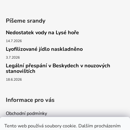
t
í
Píšeme srandy
Nedostatek vody na Lysé hoře
14.7.2026
Lyofilizované jídlo naskladněno
3.7.2026
Legální přespání v Beskydech v nouzových
stanovištích
18.6.2026
Informace pro vás
Obchodní podmínky
Podmínky ochrany osobních údajů
Tento web používá soubory cookie. Dalším procházením