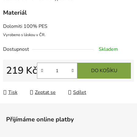
Materiál
Dolomiti 100% PES
Vyrobeno s láskou v ČR.
Dostupnost
Skladem
219 Kč
DO KOŠÍKU
Měrná cena:
Tisk
Zeptat se
Sdílet
Z
á
Přijímáme online platby
p
a