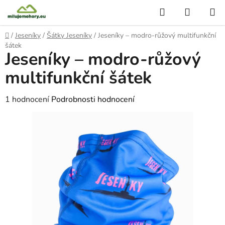
Přejít
Hledat
NÁKUP
na
KOŠÍK
obsah
Domů
/
Jeseníky
/
Šátky Jeseníky
/
Jeseníky – modro-růžový multifunkční
šátek
Jeseníky – modro-růžový
multifunkční šátek
Průměrné
1 hodnocení
Podrobnosti hodnocení
hodnocení
produktu
je
4,0
z
5
hvězdiček.