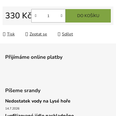
330 Kč
DO KOŠÍKU
Měrná cena:
Tisk
Zeptat se
Sdílet
Z
á
Přijímáme online platby
p
a
t
í
Píšeme srandy
Nedostatek vody na Lysé hoře
14.7.2026
Lyofilizované jídlo naskladněno