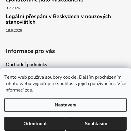
3.7.2026
Legální přespání v Beskydech v nouzových
stanovištích
18.6.2026
Informace pro vás
Obchodní podmínky
Podmínky ochrany osobních údajů
Tento web používá soubory cookie. Dalším procházením
Kontakty
tohoto webu vyjadřujete souhlas s jejich používáním.. Více
informací
zde
.
Nastavení
Vytvořil Shoptet
Odmítnout
Souhlasím
Copyright 2026
milujemehory.eu
. Všechna práva