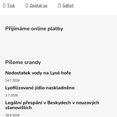
Tisk
Zeptat se
Sdílet
Z
á
Přijímáme online platby
p
a
t
í
Píšeme srandy
Nedostatek vody na Lysé hoře
14.7.2026
Lyofilizované jídlo naskladněno
3.7.2026
Legální přespání v Beskydech v nouzových
stanovištích
18.6.2026