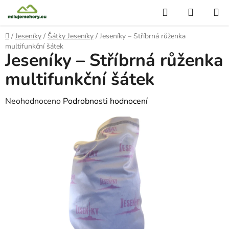
Přejít
Hledat
NÁKUP
na
KOŠÍK
obsah
Domů
/
Jeseníky
/
Šátky Jeseníky
/
Jeseníky – Stříbrná růženka
multifunkční šátek
Jeseníky – Stříbrná růženka
multifunkční šátek
Průměrné
Neohodnoceno
Podrobnosti hodnocení
hodnocení
produktu
je
0,0
z
5
hvězdiček.