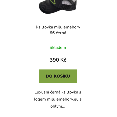
Kšiltovka milujemehory
#6 černá
Průměrné
Skladem
hodnocení
produktu
390 Kč
je
5,0
DO KOŠÍKU
z
5
Luxusní černá kšiltovka s
hvězdiček.
logem milujemehory.eu s
ohlým...