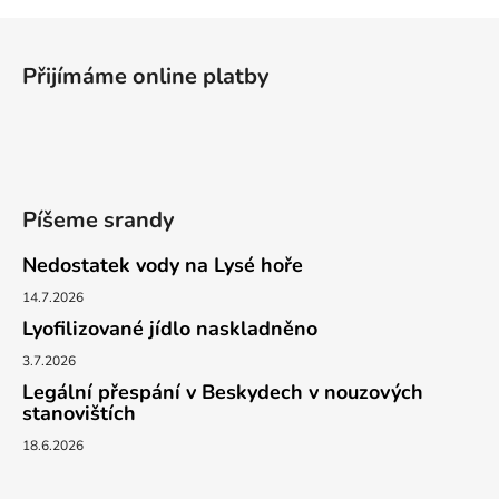
Z
á
Přijímáme online platby
p
a
t
í
Píšeme srandy
Nedostatek vody na Lysé hoře
14.7.2026
Lyofilizované jídlo naskladněno
3.7.2026
Legální přespání v Beskydech v nouzových
stanovištích
18.6.2026