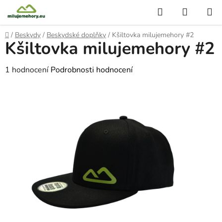
Přejít
Hledat
NÁKUP
na
KOŠÍK
obsah
Domů
/
Beskydy
/
Beskydské doplňky
/
Kšiltovka milujemehory #2
Kšiltovka milujemehory #2
Průměrné
1 hodnocení
Podrobnosti hodnocení
hodnocení
produktu
je
5,0
z
5
hvězdiček.