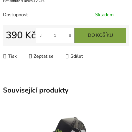
Potisknuto s láskou v ČR.
Dostupnost
Skladem
390 Kč
DO KOŠÍKU
Měrná cena:
Tisk
Zeptat se
Sdílet
Související produkty