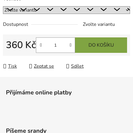
Dostupnost
Zvolte variantu
360 Kč
DO KOŠÍKU
Měrná cena:
Tisk
Zeptat se
Sdílet
Z
á
Přijímáme online platby
p
a
t
í
Píšeme srandy