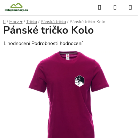
Přejít
Hledat
NÁKUP
na
KOŠÍK
obsah
Domů
/
Hory ♥
/
Trička
/
Pánská trička
/
Pánské tričko Kolo
Pánské tričko Kolo
Průměrné
1 hodnocení
Podrobnosti hodnocení
hodnocení
produktu
je
4,0
z
5
hvězdiček.