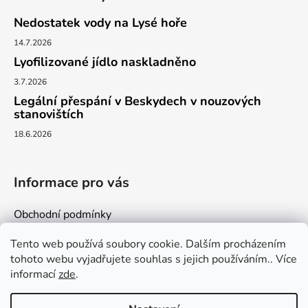
Nedostatek vody na Lysé hoře
14.7.2026
Lyofilizované jídlo naskladněno
3.7.2026
Legální přespání v Beskydech v nouzových
stanovištích
18.6.2026
Informace pro vás
Obchodní podmínky
Podmínky ochrany osobních údajů
Tento web používá soubory cookie. Dalším procházením
Kontakty
tohoto webu vyjadřujete souhlas s jejich používáním.. Více
informací
zde
.