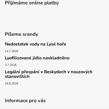
Přijímáme online platby
p
a
t
í
Píšeme srandy
Nedostatek vody na Lysé hoře
14.7.2026
Lyofilizované jídlo naskladněno
3.7.2026
Legální přespání v Beskydech v nouzových
stanovištích
18.6.2026
Informace pro vás