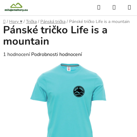
Přejít
Hledat
NÁKUP
na
KOŠÍK
obsah
Domů
/
Hory ♥
/
Trička
/
Pánská trička
/
Pánské tričko Life is a mountain
Pánské tričko Life is a
mountain
Průměrné
1 hodnocení
Podrobnosti hodnocení
hodnocení
produktu
je
5,0
z
5
hvězdiček.