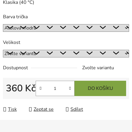
Klasika (40 °C)
Barva trička
Velikost
Dostupnost
Zvolte variantu
360 Kč
DO KOŠÍKU
Měrná cena:
Tisk
Zeptat se
Sdílet
Z
á