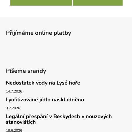
Z
á
Přijímáme online platby
p
a
t
í
Píšeme srandy
Nedostatek vody na Lysé hoře
14.7.2026
Lyofilizované jídlo naskladněno
3.7.2026
Legální přespání v Beskydech v nouzových
stanovištích
18.6.2026