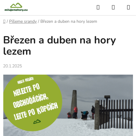
Přejít
Hledat
NÁKUP
na
KOŠÍK
obsah
Domů
/
Píšeme srandy
/
Březen a duben na hory lezem
Březen a duben na hory
lezem
20.1.2025