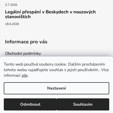
3.7.2026
Legální přespání v Beskydech v nouzových
stanovištích
18.6.2026
Informace pro vás
Obchodní podmínky
Podmínky ochrany osobních údajů
Tento web používá soubory cookie. Dalším procházením
Kontakty
tohoto webu vyjadřujete souhlas s jejich používáním.. Více
informací
zde
.
Nastavení
Vytvořil Shoptet
Odmítnout
Souhlasím
Copyright 2026
milujemehory.eu
. Všechna práva
vyhrazena.