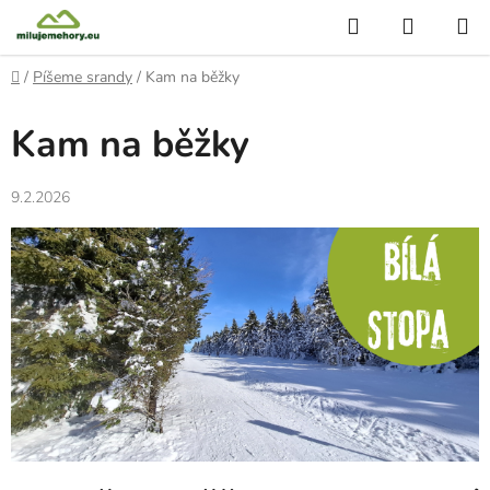
Přejít
Hledat
NÁKUP
na
KOŠÍK
obsah
Domů
/
Píšeme srandy
/
Kam na běžky
Kam na běžky
9.2.2026