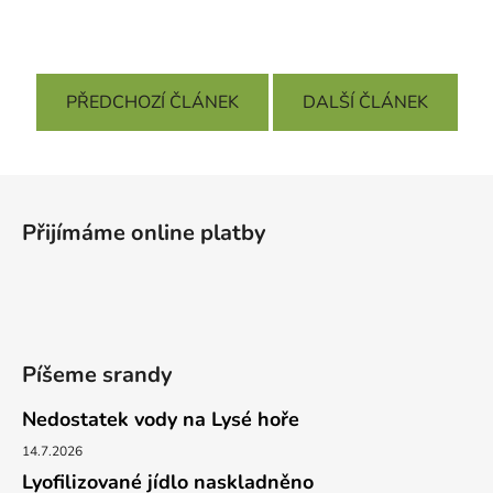
PŘEDCHOZÍ ČLÁNEK
DALŠÍ ČLÁNEK
Z
á
Přijímáme online platby
p
a
t
í
Píšeme srandy
Nedostatek vody na Lysé hoře
14.7.2026
Lyofilizované jídlo naskladněno