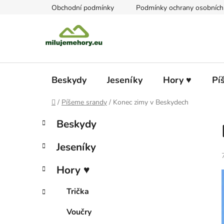
Přejít
Obchodní podmínky
Podmínky ochrany osobních
na
obsah
Beskydy
Jeseníky
Hory ♥
Pí
Domů
/
Píšeme srandy
/
Konec zimy v Beskydech
P
K
Přeskočit
Beskydy
a
kategorie
o
t
s
Jeseníky
e
t
g
r
Hory ♥
o
a
r
Trička
i
n
e
n
Voučry
í