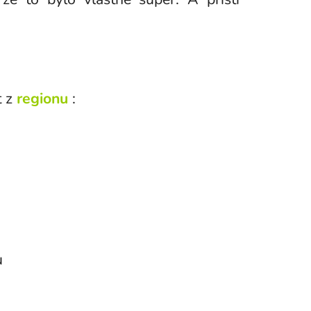
t z
regionu
:
u