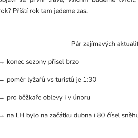
rok?
Příští rok tam jedeme zas.
Pár zajímavých aktuali
→ konec sezony přisel brzo
→ poměr lyžařů vs turistů je 1:30
→ pro běžkaře oblevy i v únoru
→ na LH bylo na začátku dubna i 80 čísel sněh