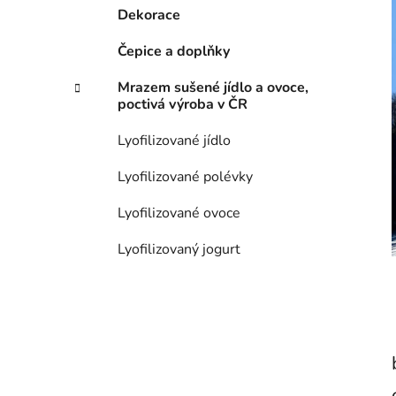
Dekorace
p
a
Čepice a doplňky
n
e
Mrazem sušené jídlo a ovoce,
poctivá výroba v ČR
l
Lyofilizované jídlo
Lyofilizované polévky
Lyofilizované ovoce
Lyofilizovaný jogurt