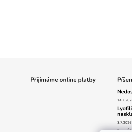
Z
á
Přijímáme online platby
Píše
p
a
Nedos
t
14.7.202
í
Lyofil
naskl
3.7.2026
Legál