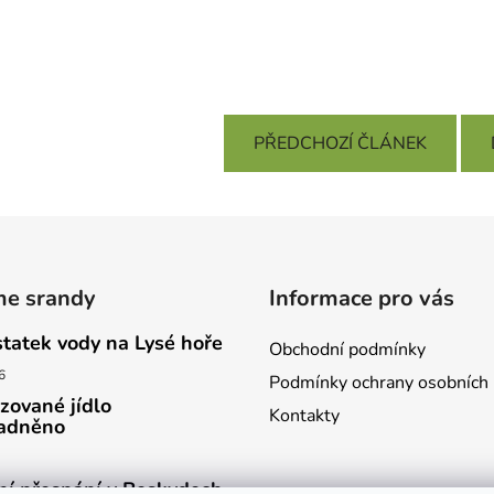
PŘEDCHOZÍ ČLÁNEK
me srandy
Informace pro vás
tatek vody na Lysé hoře
Obchodní podmínky
6
Podmínky ochrany osobních 
izované jídlo
Kontakty
adněno
ní přespání v Beskydech