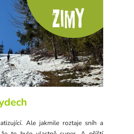
ydech
tizující.
Ale jakmile roztaje sníh a
, že to bylo vlastně super.
A příští