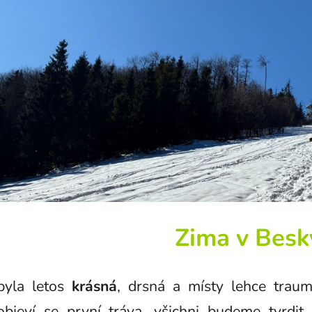
Zima v Besk
byla letos
krásná
, drsná a místy lehce trauma
objeví se první tráva, všichni budeme tvrdit