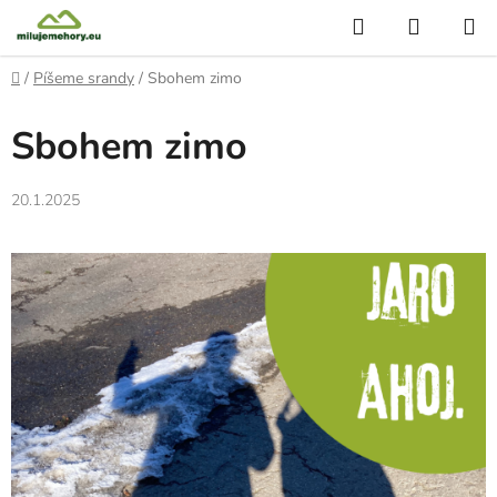
Přejít
Hledat
NÁKUP
na
KOŠÍK
obsah
Domů
/
Píšeme srandy
/
Sbohem zimo
Sbohem zimo
20.1.2025