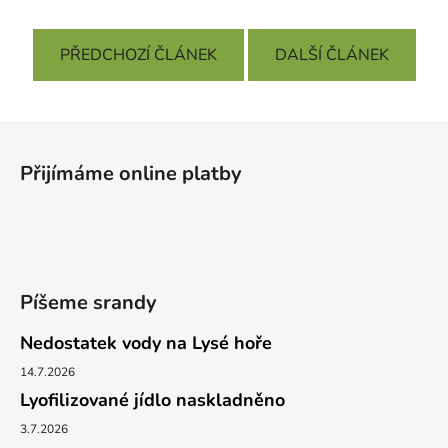
PŘEDCHOZÍ ČLÁNEK
DALŠÍ ČLÁNEK
Z
á
Přijímáme online platby
p
a
t
í
Píšeme srandy
Nedostatek vody na Lysé hoře
14.7.2026
Lyofilizované jídlo naskladněno
3.7.2026