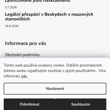
Lyofilizované jídlo naskladněno
3.7.2026
Legální přespání v Beskydech v nouzových
stanovištích
18.6.2026
Informace pro vás
Obchodní podmínky
Podmínky ochrany osobních údajů
Tento web používá soubory cookie. Dalším procházením
Kontakty
tohoto webu vyjadřujete souhlas s jejich používáním.. Více
informací
zde
.
Nastavení
Vytvořil Shoptet
Odmítnout
Souhlasím
Copyright 2026
milujemehory.eu
. Všechna práva