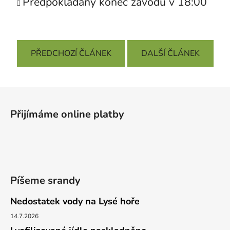
Předpokládaný konec závodů v 18:00
PŘEDCHOZÍ ČLÁNEK
DALŠÍ ČLÁNEK
Z
á
Přijímáme online platby
p
a
t
í
Píšeme srandy
Nedostatek vody na Lysé hoře
14.7.2026