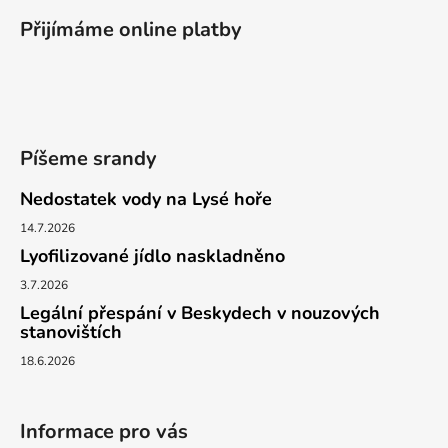
á
Přijímáme online platby
p
a
t
í
Píšeme srandy
Nedostatek vody na Lysé hoře
14.7.2026
Lyofilizované jídlo naskladněno
3.7.2026
Legální přespání v Beskydech v nouzových
stanovištích
18.6.2026
Informace pro vás