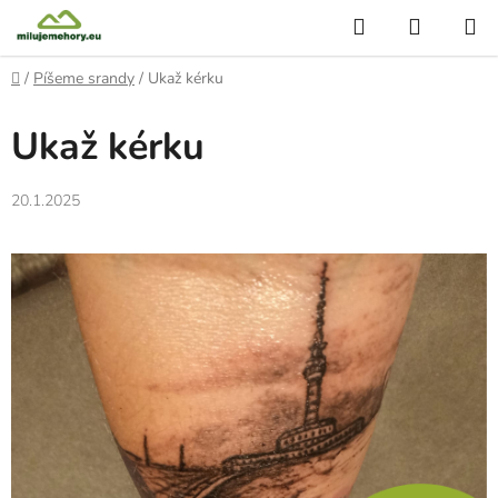
Přejít
Hledat
NÁKUP
na
KOŠÍK
obsah
Domů
/
Píšeme srandy
/
Ukaž kérku
Ukaž kérku
20.1.2025