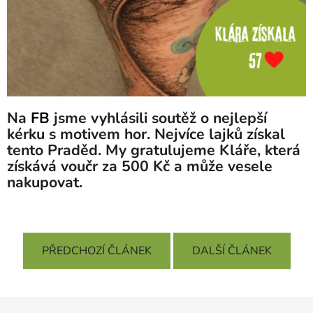
Na
FB
jsme vyhlásili soutěž o nejlepší
kérku s motivem hor. Nejvíce lajků získal
tento Praděd. My gratulujeme
Kláře
, která
získává voučr za 500 Kč a může vesele
nakupovat.
PŘEDCHOZÍ ČLÁNEK
DALŠÍ ČLÁNEK
Z