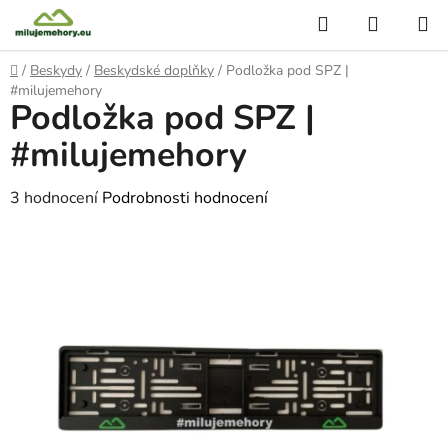
Přejít
Hledat
NÁKUP
na
KOŠÍK
obsah
Domů
/
Beskydy
/
Beskydské doplňky
/
Podložka pod SPZ |
#milujemehory
Podložka pod SPZ |
#milujemehory
Průměrné
3 hodnocení
Podrobnosti hodnocení
hodnocení
produktu
je
4,7
z
5
hvězdiček.