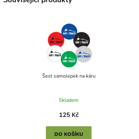
Šest samolepek na káru
Průměrné
Skladem
hodnocení
produktu
125 Kč
je
5,0
DO KOŠÍKU
z