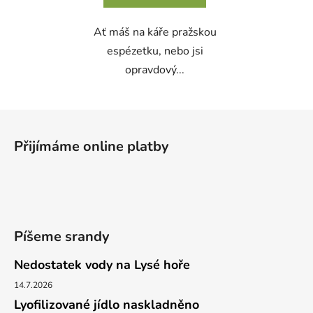
5
Ať máš na káře pražskou
hvězdiček.
espézetku, nebo jsi
opravdový...
Z
á
Přijímáme online platby
p
a
t
í
Píšeme srandy
Nedostatek vody na Lysé hoře
14.7.2026
Lyofilizované jídlo naskladněno