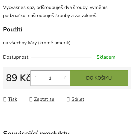
Vycvakneš spz, odšroubuješ dva šrouby, vyměníš
podznačku, našroubuješ šrouby a zacvakneš.
Použití
na všechny káry (kromě amerik)
Dostupnost
Skladem
89 Kč
DO KOŠÍKU
Měrná cena:
Tisk
Zeptat se
Sdílet
Související produkty