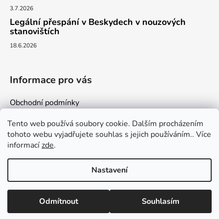
3.7.2026
Legální přespání v Beskydech v nouzových
stanovištích
18.6.2026
Informace pro vás
Obchodní podmínky
Podmínky ochrany osobních údajů
Tento web používá soubory cookie. Dalším procházením
Kontakty
tohoto webu vyjadřujete souhlas s jejich používáním.. Více
informací
zde
.
Nastavení
Vytvořil Shoptet
Odmítnout
Souhlasím
Copyright 2026
milujemehory.eu
. Všechna práva
vyhrazena.