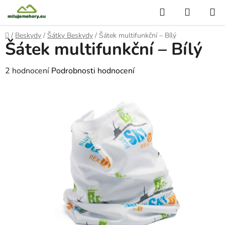
Přejít
Hledat
NÁKUP
na
KOŠÍK
obsah
Domů
/
Beskydy
/
Šátky Beskydy
/
Šátek multifunkční – Bílý
Šátek multifunkční – Bílý
Průměrné
2 hodnocení
Podrobnosti hodnocení
hodnocení
produktu
je
5,0
z
5
hvězdiček.