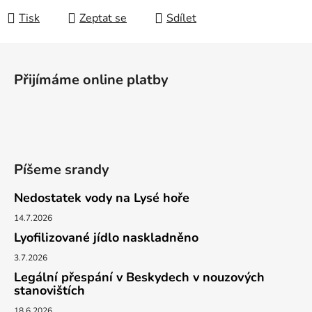
Tisk
Zeptat se
Sdílet
Z
á
Přijímáme online platby
p
a
t
í
Píšeme srandy
Nedostatek vody na Lysé hoře
14.7.2026
Lyofilizované jídlo naskladněno
3.7.2026
Legální přespání v Beskydech v nouzových
stanovištích
18.6.2026