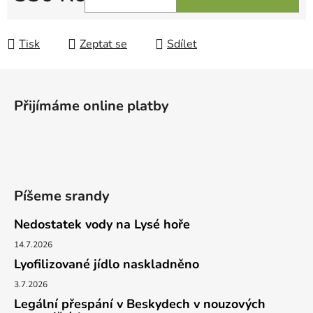
Měrná cena:
Tisk
Zeptat se
Sdílet
Z
á
Přijímáme online platby
p
a
t
í
Píšeme srandy
Nedostatek vody na Lysé hoře
14.7.2026
Lyofilizované jídlo naskladněno
3.7.2026
Legální přespání v Beskydech v nouzových