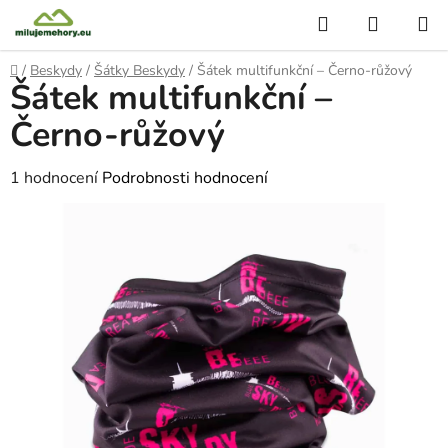
Přejít
Hledat
NÁKUP
na
KOŠÍK
obsah
Domů
/
Beskydy
/
Šátky Beskydy
/
Šátek multifunkční – Černo-růžový
Šátek multifunkční –
Černo-růžový
Průměrné
1 hodnocení
Podrobnosti hodnocení
hodnocení
produktu
je
5,0
z
5
hvězdiček.